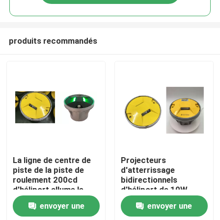
produits recommandés
Maison
La ligne de centre de
Projecteurs
piste de la piste de
d'atterrissage
roulement 200cd
bidirectionnels
Produits
d'héliport allume le
d'héliport de 10W
moulage d'aluminium
AC220V LED verte
envoyer une
envoyer une
jaune
Au sujet de nous