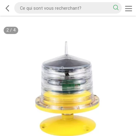
2
/
4