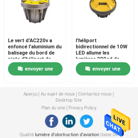
Projecteurs d'atterrissage d'héliport
Marine Lantern Light
Le vert d'AC220v a
l'héliport
enfoncé l'aluminium du
bidirectionnel de 10W
balisage du bord de
LED allume les
Lumières actionnées solaires de mouvement
piste d'héliport de
lumières 200cd de
FATO 10W
ligne centrale de piste
envoyer une
envoyer une
Voyant d'alarme solaire du trafic
demande
demande
Lumières de piste de roulement d'aéroport
Aperçu
Au sujet de nous
Contactez-nous
Desktop Site
Plan du site
Privacy Policy
Contrôleur de lumière d'obstruction
Voyants d'alarme d'avions
Qualité
lumière d'obstruction d'aviation
Usine De