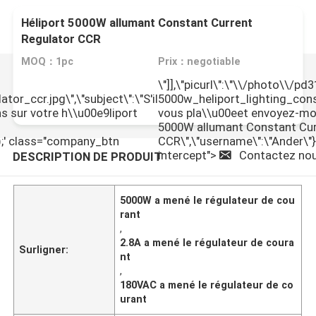
Héliport 5000W allumant Constant Current
Regulator CCR
MOQ：1pc
Prix：negotiable
\"]],\"picurl\":\"\\/photo\\/p
r_ccr.jpg\",\"subject\":\"S'il
5000w_heliport_lighting_const
s sur votre h\\u00e9liport
vous pla\\u00eet envoyez-moi
5000W allumant Constant Cur
ix");' class="company_btn
CCR\",\"username\":\"Ander\"}"
intercept">
Contactez no
DESCRIPTION DE PRODUIT
5000W a mené le régulateur de cou
rant
,
2.8A a mené le régulateur de coura
Surligner:
nt
,
180VAC a mené le régulateur de co
urant