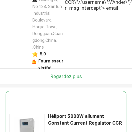
CCR\",\"username\":\"Ander\"}","
Co., Ltd.
No.138, Santun
r_msg intercept">
email
profil du
Industrial
fabricant
Boulevard,
Houjie Town,
Dongguan,Guan
gdong,China.
,Chine
5.0
Fournisseur
vérifié
Regardez plus
Héliport 5000W allumant
Constant Current Regulator CCR