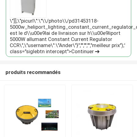
\"]],\"picurl\":\"\\/photo\\/pd31453118-
5000w_heliport_lighting_constant_current_regulator_ccr
est le d\\u00e9lai de livraison sur h\\u00e9liport
5000W allumant Constant Current Regulator
CCR\",\"username\":\"Ander\"}","","","","meilleur prix");'
class="siglebtn intercept">Continuer
produits recommandés
Maison
Produits
Au sujet de nous