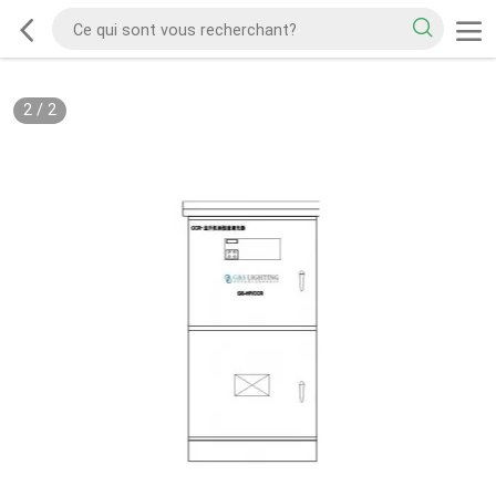
2
/
2