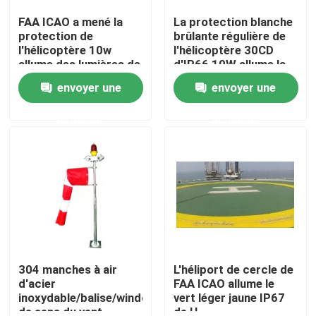
FAA ICAO a mené la
La protection blanche
protection de
brûlante régulière de
Visite d'usine
l'hélicoptère 10w
l'hélicoptère 30CD
allume des lumières de
d'IP66 10W allume la
ligne centrale de piste
lumière de conseils
Contrôle de qualité
envoyer une
envoyer une
de piste de roulement
demande
demande
Contactez-nous
Demandez une citation
lumière d'obstruction d'aviation
Lumière d'obstruction actionnée solaire
304 manches à air
L'héliport de cercle de
d'acier
FAA ICAO allume le
inoxydable/balise/windcone
vert léger jaune IP67
Lumière d'obstruction d'avions
de sens du vent
de H