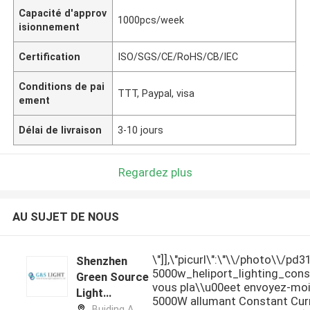
Capacité d'approv
1000pcs/week
isionnement
Certification
ISO/SGS/CE/RoHS/CB/IEC
Conditions de pai
TTT, Paypal, visa
ement
Délai de livraison
3-10 jours
Regardez plus
AU SUJET DE NOUS
\"]],\"picurl\":\"\\/photo\\/pd
Shenzhen
5000w_heliport_lighting_consta
Green Source
vous pla\\u00eet envoyez-moi 
Light
5000W allumant Constant Cur
Equipment
Buiding A,