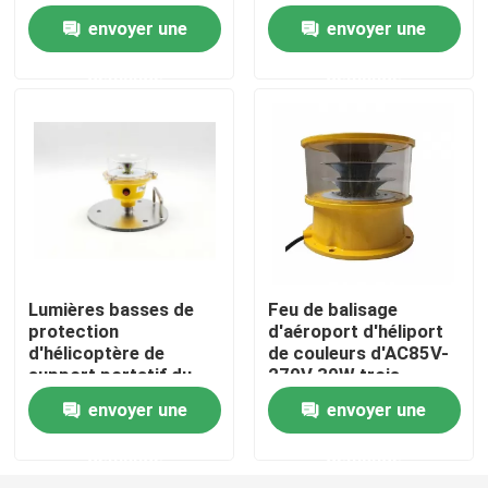
envoyer une
envoyer une
Projecteurs d'atterrissage d'héliport
demande
demande
Marine Lantern Light
Lumières actionnées solaires de mouvement
Voyant d'alarme solaire du trafic
Lumières basses de
Feu de balisage
protection
d'aéroport d'héliport
Lumières de piste de roulement d'aéroport
d'hélicoptère de
de couleurs d'AC85V-
support portatif du
270V 30W trois
SUS 304
Contrôleur de lumière d'obstruction
envoyer une
envoyer une
demande
demande
Voyants d'alarme d'avions